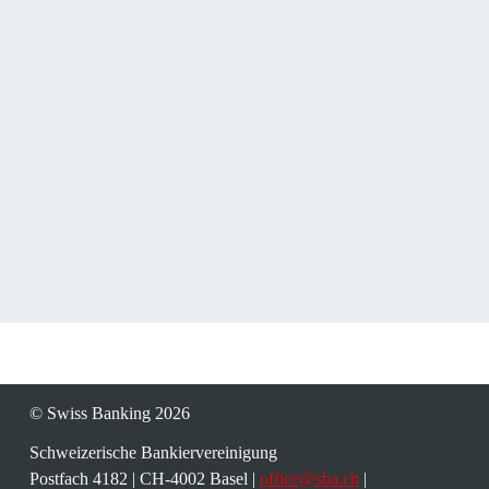
MÄRZ 2025
Swiss Banking Outlook Update
Hier gehts zum 
Swiss Banking Outlook Update vom März 
202
5
.
© Swiss Banking 2026
Schweizerische Bankiervereinigung
Postfach 4182 | CH-4002 Basel | 
office@sba.ch
 | 