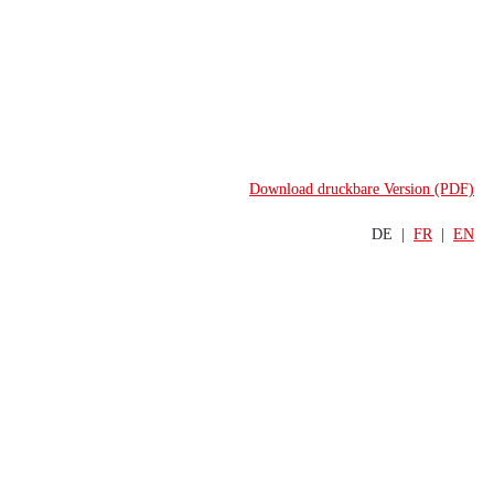
Download druckbare Version (PDF)
DE  |  
FR
  |  
EN
UPDATE
     MÄRZ 2026
Swiss Banking Outlook
Der SBVg-Branchen­ausblick für 
Finanzmärkte und Bankgeschäft