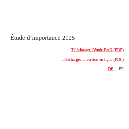
Étude d’importance 2025
Télécharger l’étude BAK (PDF)
Télécharger la version en ligne (PDF)
DE
  |  FR
Emplois dans les banques
Un bon niveau d’activité se répercute sur les chiffres de 
l’emploi. En 2024, les effectifs du secteur bancaire 
s’établis­saient à 160 500 personnes (ETP). Si l’on tient 